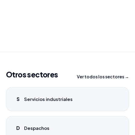
Combinamos varios sectores o criterios específicos
para tu campaña.
info@labasededatos.com
Otros sectores
Ver todos los sectores →
S
Servicios industriales
D
Despachos