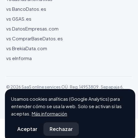
vs BancoDatos.es
vs GSAS.es
vs DatosEmpresas.com
vs ComprarBaseDatos.es
vs BrekiaData.com
vs eInforma
© 2026 SaaS online services OÜ · Reg. 14953809 · Sepapaja 6,
15551 Tallinn (Estonia)
Usamos cookies analíticas (Google Analytics) para
Configurar cookies
Hecho con ❤ en Barcelona
entender cómo se usa la web. Solo se activan si las
aceptas.
Más información
Aceptar
Rechazar