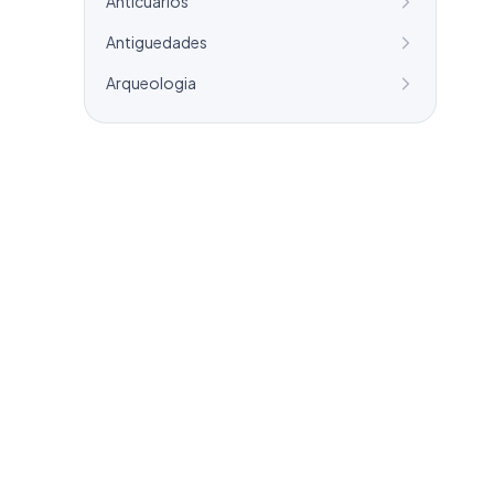
Anticuarios
Antiguedades
Arqueologia
¿Necesitas un listado a medida?
Combinamos varios sectores o criterios
específicos para tu campaña.
info@labasededatos.com