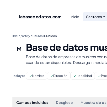
labasededatos
.com
Inicio
Sectores
Inicio
/
Arte y culturas
/
Musicos
Base de datos mu
M
Base de datos de empresas de musicos con no
cuando están disponibles. Descarga inmediat
Incluye:
Nombre
Dirección
Localidad
Pro
Campos incluidos
Desglose
Muestra de da