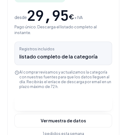
29,95
€
desde
+ IVA
Pago único. Descarga el listado completo al
instante.
Registros incluidos
listado completo de la categoría
Al comprar revisamos y actualizamos la categoría
con nuestras fuentes para que los datos lleguen al
día. Recibirás el enlace de descarga por email en un
plazo máximo de 72 h.
Comprar y descargar
Ver muestra de datos
1 pedidos esta semana