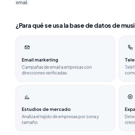
email.
¿Para qué se usa la base de datos de mus
Email marketing
Tel
Campañas de email a empresas con
Teléf
direcciones verificadas.
come
Estudios de mercado
Expa
Analiza el tejido de empresas por zona y
Dete
tamaño.
crece