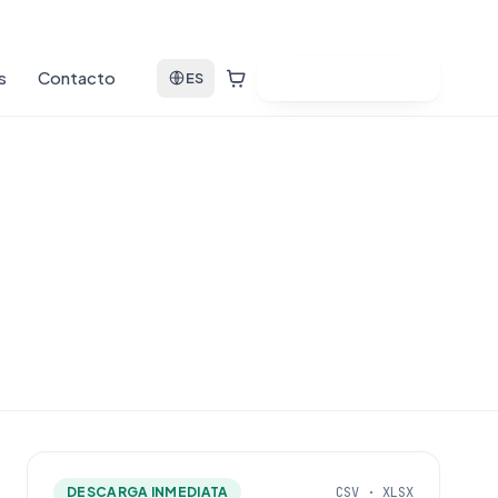
s
Contacto
Ver bases de datos
ES
DESCARGA INMEDIATA
CSV · XLSX