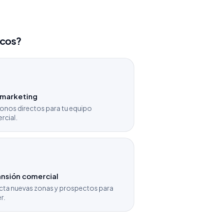
icos?
emarketing
onos directos para tu equipo
rcial.
nsión comercial
cta nuevas zonas y prospectos para
r.