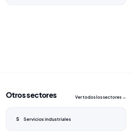
¿Necesitas un listado a medida?
Combinamos varios sectores o criterios específicos
para tu campaña.
info@labasededatos.com
Otros sectores
Ver todos los sectores →
S
Servicios industriales