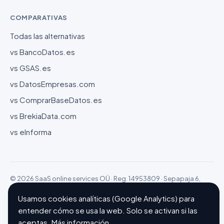
COMPARATIVAS
Todas las alternativas
vs BancoDatos.es
vs GSAS.es
vs DatosEmpresas.com
vs ComprarBaseDatos.es
vs BrekiaData.com
vs eInforma
© 2026 SaaS online services OÜ · Reg. 14953809 · Sepapaja 6,
15551 Tallinn (Estonia)
Configurar cookies
Hecho con ❤ en Barcelona
Usamos cookies analíticas (Google Analytics) para
entender cómo se usa la web. Solo se activan si las
aceptas.
Más información