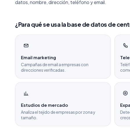
datos, nombre, dirección, teléfono y email.
¿Para qué se usa la base de datos de cen
Email marketing
Tel
Campañas de email a empresas con
Teléf
direcciones verificadas.
come
Estudios de mercado
Expa
Analiza el tejido de empresas por zona y
Dete
tamaño.
crece