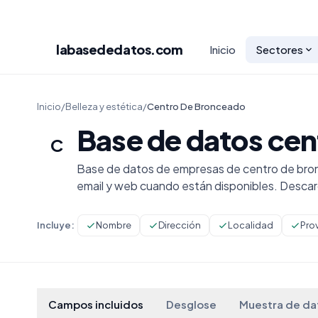
labasededatos
.com
Inicio
Sectores
Inicio
/
Belleza y estética
/
Centro De Bronceado
Base de datos ce
C
Base de datos de empresas de centro de bron
email y web cuando están disponibles. Desca
Incluye:
Nombre
Dirección
Localidad
Pro
Campos incluidos
Desglose
Muestra de da