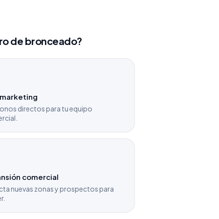
tro de bronceado?
emarketing
onos directos para tu equipo
rcial.
nsión comercial
cta nuevas zonas y prospectos para
r.