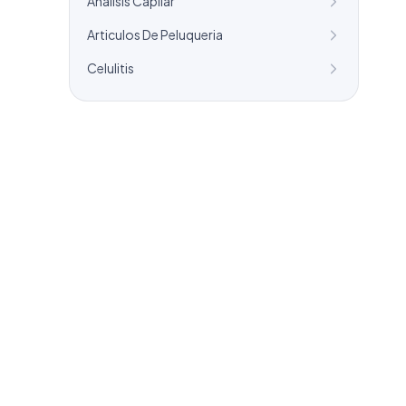
Analisis Capilar
Articulos De Peluqueria
Celulitis
¿Necesitas un listado a medida?
Combinamos varios sectores o criterios
específicos para tu campaña.
info@labasededatos.com