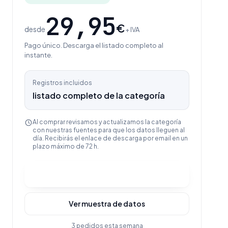
29,95
€
desde
+ IVA
Pago único. Descarga el listado completo al
instante.
Registros incluidos
listado completo de la categoría
Al comprar revisamos y actualizamos la categoría
con nuestras fuentes para que los datos lleguen al
día. Recibirás el enlace de descarga por email en un
plazo máximo de 72 h.
Comprar y descargar
Ver muestra de datos
3 pedidos esta semana