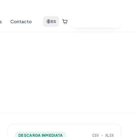
s
Contacto
Ver bases de datos
ES
DESCARGA INMEDIATA
CSV · XLSX