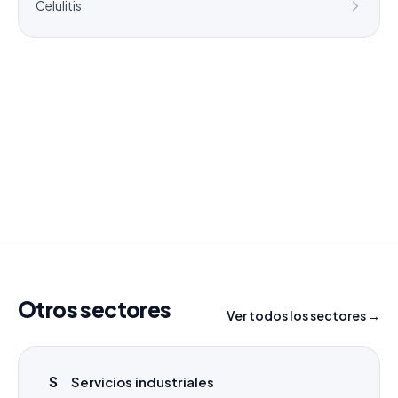
Celulitis
¿Necesitas un listado a medida?
Combinamos varios sectores o criterios específicos
para tu campaña.
info@labasededatos.com
Otros sectores
Ver todos los sectores →
S
Servicios industriales