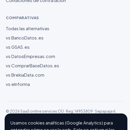
Condiciones de contratación
COMPARATIVAS
Todas las alternativas
vs BancoDatos.es
vs GSAS.es
vs DatosEmpresas.com
vs ComprarBaseDatos.es
vs BrekiaData.com
vs eInforma
© 2026 SaaS online services OÜ · Reg. 14953809 · Sepapaja 6,
15551 Tallinn (Estonia)
Configurar cookies
Hecho con ❤ en Barcelona
Usamos cookies analíticas (Google Analytics) para
entender cómo se usa la web. Solo se activan si las