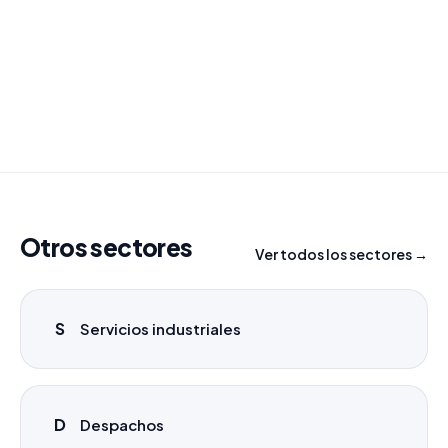
Combinamos varios sectores o criterios específicos
para tu campaña.
info@labasededatos.com
Otros sectores
Ver todos los sectores →
S
Servicios industriales
D
Despachos