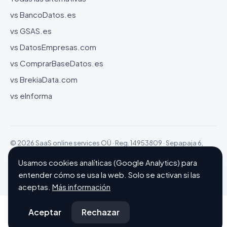
vs BancoDatos.es
vs GSAS.es
vs DatosEmpresas.com
vs ComprarBaseDatos.es
vs BrekiaData.com
vs eInforma
© 2026 SaaS online services OÜ · Reg. 14953809 · Sepapaja 6,
15551 Tallinn (Estonia)
Usamos cookies analíticas (Google Analytics) para
Configurar cookies
Hecho con ❤ en Barcelona
entender cómo se usa la web. Solo se activan si las
aceptas.
Más información
Aceptar
Rechazar