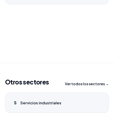
¿Necesitas un listado a medida?
Combinamos varios sectores o criterios específicos
para tu campaña.
info@labasededatos.com
Otros sectores
Ver todos los sectores →
S
Servicios industriales