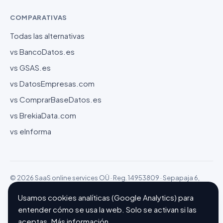
COMPARATIVAS
Todas las alternativas
vs BancoDatos.es
vs GSAS.es
vs DatosEmpresas.com
vs ComprarBaseDatos.es
vs BrekiaData.com
vs eInforma
© 2026 SaaS online services OÜ · Reg. 14953809 · Sepapaja 6,
15551 Tallinn (Estonia)
Configurar cookies
Hecho con ❤ en Barcelona
Usamos cookies analíticas (Google Analytics) para
entender cómo se usa la web. Solo se activan si las
aceptas.
Más información