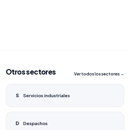
Combinamos varios sectores o criterios específicos
para tu campaña.
info@labasededatos.com
Otros sectores
Ver todos los sectores →
S
Servicios industriales
D
Despachos