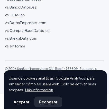
vs BancoDatos.es
vs GSAS.es
vs DatosEmpresas.com
vs ComprarBaseDatos.es
vs BrekiaData.com
vs eInforma
© 2026 SaaS online services OÜ · Reg. 14953809 · Sepapaja 6,
15551 Tallinn (Estonia)
Usamos cookies analíticas (Google Analytics) para
Configurar cookies
Hecho con ❤ en Barcelona
entender cómo se usa la web. Solo se activan si las
aceptas.
Más información
Aceptar
Rechazar