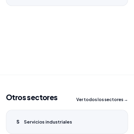
¿Necesitas un listado a medida?
Combinamos varios sectores o criterios específicos
para tu campaña.
info@labasededatos.com
Otros sectores
Ver todos los sectores →
S
Servicios industriales