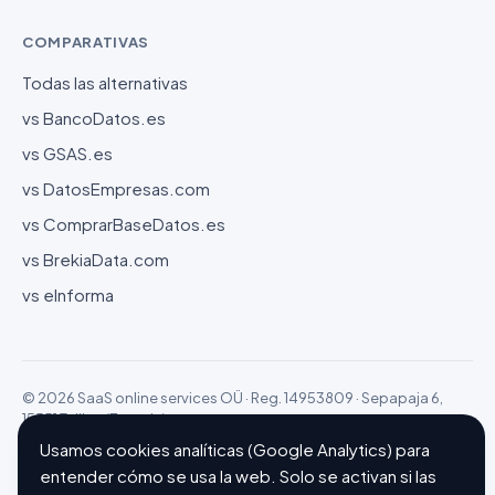
COMPARATIVAS
Todas las alternativas
vs BancoDatos.es
vs GSAS.es
vs DatosEmpresas.com
vs ComprarBaseDatos.es
vs BrekiaData.com
vs eInforma
© 2026 SaaS online services OÜ · Reg. 14953809 · Sepapaja 6,
15551 Tallinn (Estonia)
Configurar cookies
Hecho con ❤ en Barcelona
Usamos cookies analíticas (Google Analytics) para
entender cómo se usa la web. Solo se activan si las