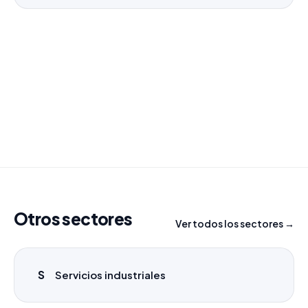
¿Necesitas un listado a medida?
Combinamos varios sectores o criterios específicos
para tu campaña.
info@labasededatos.com
Otros sectores
Ver todos los sectores →
S
Servicios industriales