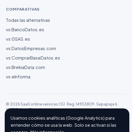
COMPARATIVAS
Todas las alternativas
vs BancoDatos.es
vs GSAS.es
vs DatosEmpresas.com
vs ComprarBaseDatos.es
vs BrekiaData.com
vs eInforma
© 2026 SaaS online services OÜ · Reg. 14953809 · Sepapaja 6,
15551 Tallinn (Estonia)
Configurar cookies
Hecho con ❤ en Barcelona
Usamos cookies analíticas (Google Analytics) para
entender cómo se usa la web. Solo se activan si las
aceptas.
Más información