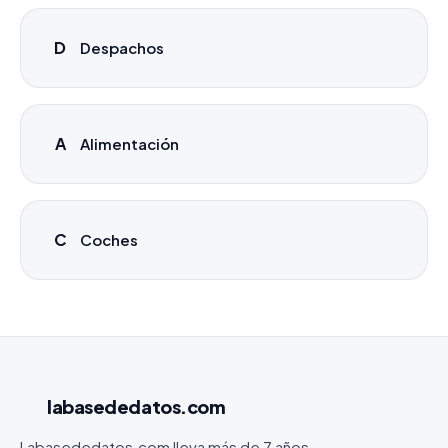
D
Despachos
A
Alimentación
C
Coches
labasededatos
.com
Labasededatos.com lleva más de 7 años