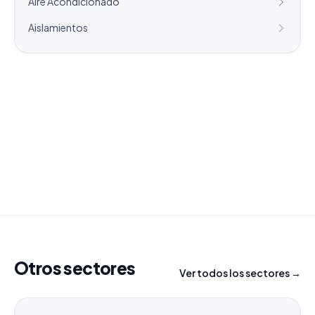
Aire Acondicionado
Aislamientos
¿Necesitas un listado a medida?
Combinamos varios sectores o criterios específicos
para tu campaña.
info@labasededatos.com
Otros sectores
Ver todos los sectores →