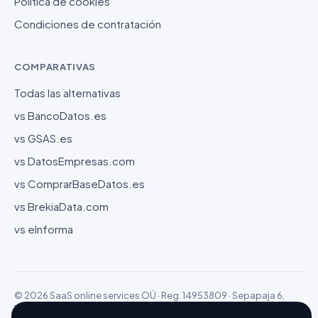
Política de cookies
Condiciones de contratación
COMPARATIVAS
Todas las alternativas
vs BancoDatos.es
vs GSAS.es
vs DatosEmpresas.com
vs ComprarBaseDatos.es
vs BrekiaData.com
vs eInforma
© 2026 SaaS online services OÜ · Reg. 14953809 · Sepapaja 6,
15551 Tallinn (Estonia)