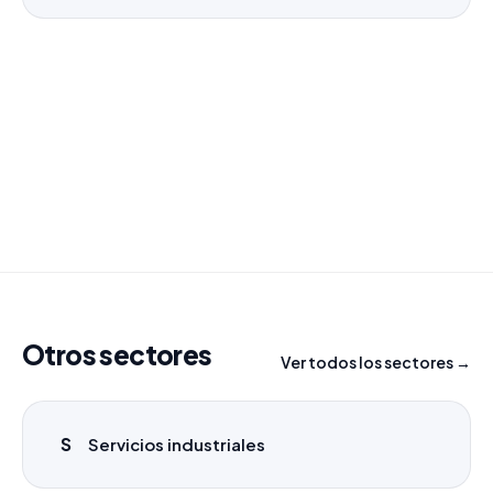
¿Necesitas un listado a medida?
Combinamos varios sectores o criterios específicos
para tu campaña.
info@labasededatos.com
Otros sectores
Ver todos los sectores →
S
Servicios industriales