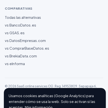
COMPARATIVAS
Todas las alternativas
vs BancoDatos.es
vs GSAS.es
vs DatosEmpresas.com
vs ComprarBaseDatos.es
vs BrekiaData.com
vs eInforma
© 2026 SaaS online services OÜ · Reg. 14953809 · Sepapaja 6,
15551 Tallinn (Estonia)
Configurar cookies
Hecho con ❤ en Barcelona
Usamos cookies analíticas (Google Analytics) para
entender cómo se usa la web. Solo se activan si las
aceptas.
Más información