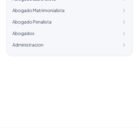
Abogado Matrimonialista
Abogado Penalista
Abogados
Administracion
¿Necesitas un listado a medida?
Combinamos varios sectores o criterios específicos
para tu campaña.
info@labasededatos.com