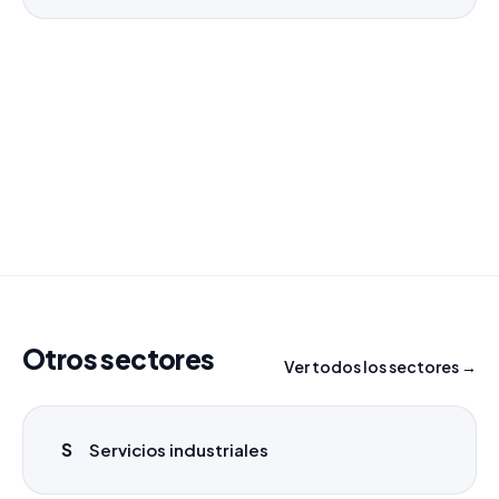
¿Necesitas un listado a medida?
Combinamos varios sectores o criterios específicos
para tu campaña.
info@labasededatos.com
Otros sectores
Ver todos los sectores →
S
Servicios industriales