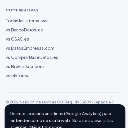
COMPARATIVAS
Todas las alternativas
vs BancoDatos.es
vs GSAS.es
vs DatosEmpresas.com
vs ComprarBaseDatos.es
vs BrekiaData.com
vs eInforma
© 2026 SaaS online services OÜ · Reg. 14953809 · Sepapaja 6,
15551 Tallinn (Estonia)
Configurar cookies
Hecho con ❤ en Barcelona
Usamos cookies analíticas (Google Analytics) para
entender cómo se usa la web. Solo se activan si las
aceptas.
Más información