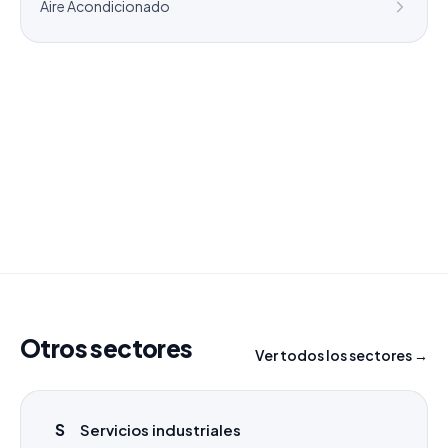
Aire Acondicionado
¿Necesitas un listado a medida?
Combinamos varios sectores o criterios específicos
para tu campaña.
info@labasededatos.com
Otros sectores
Ver todos los sectores →
S
Servicios industriales