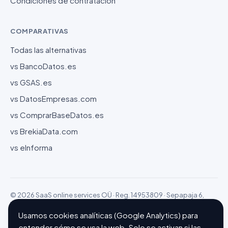
Condiciones de contratación
COMPARATIVAS
Todas las alternativas
vs BancoDatos.es
vs GSAS.es
vs DatosEmpresas.com
vs ComprarBaseDatos.es
vs BrekiaData.com
vs eInforma
© 2026 SaaS online services OÜ · Reg. 14953809 · Sepapaja 6,
15551 Tallinn (Estonia)
Configurar cookies
Hecho con ❤ en Barcelona
Usamos cookies analíticas (Google Analytics) para
entender cómo se usa la web. Solo se activan si las