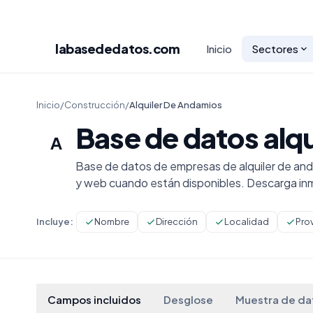
labasededatos
.com
Inicio
Sectores
Inicio
/
Construcción
/
Alquiler De Andamios
Base de datos alq
A
Base de datos de empresas de alquiler de and
y web cuando están disponibles. Descarga in
Incluye:
Nombre
Dirección
Localidad
Pro
Campos incluidos
Desglose
Muestra de da