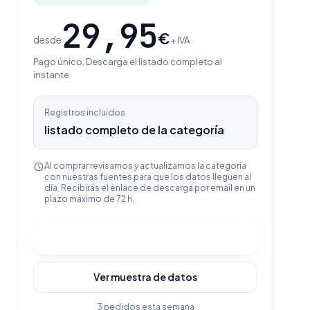
29,95
€
desde
+ IVA
Pago único. Descarga el listado completo al
instante.
Registros incluidos
listado completo de la categoría
Al comprar revisamos y actualizamos la categoría
con nuestras fuentes para que los datos lleguen al
día. Recibirás el enlace de descarga por email en un
plazo máximo de 72 h.
Comprar y descargar
Ver muestra de datos
3 pedidos esta semana