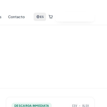
s
Contacto
Ver bases de datos
ES
DESCARGA INMEDIATA
CSV · XLSX