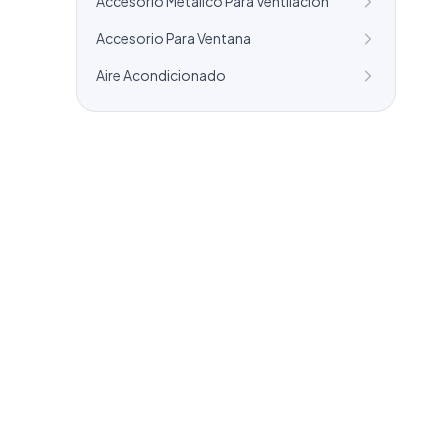
Accesorio Metalico Para Ventilacion
Accesorio Para Ventana
Aire Acondicionado
¿Necesitas un listado a medida?
Combinamos varios sectores o criterios
específicos para tu campaña.
info@labasededatos.com