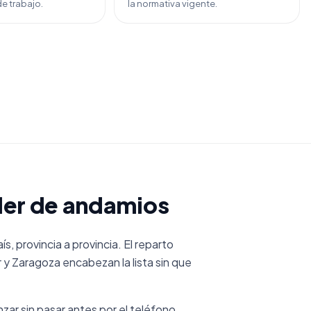
e trabajo.
la normativa vigente.
iler de andamios
, provincia a provincia. El reparto
 y Zaragoza encabezan la lista sin que
ar sin pasar antes por el teléfono.