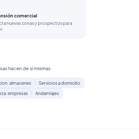
nsión comercial
cta nuevas zonas y prospectos para
r.
sas hacen de sí mismas.
cion: almacenes
Servicios a domicilio
eza: empresas
Andamiajes