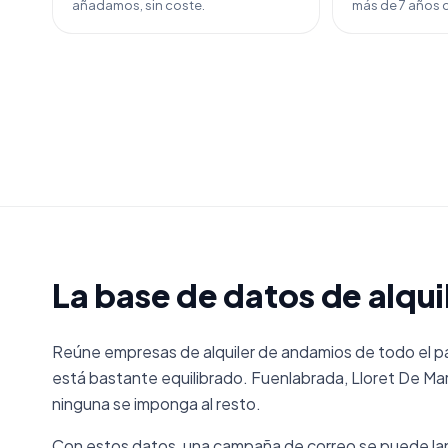
añadamos, sin coste.
más de 7 años d
La base de datos de alqu
Reúne empresas de alquiler de andamios de todo el país
está bastante equilibrado. Fuenlabrada, Lloret De Mar
ninguna se imponga al resto.
Con estos datos, una campaña de correo se puede lanz