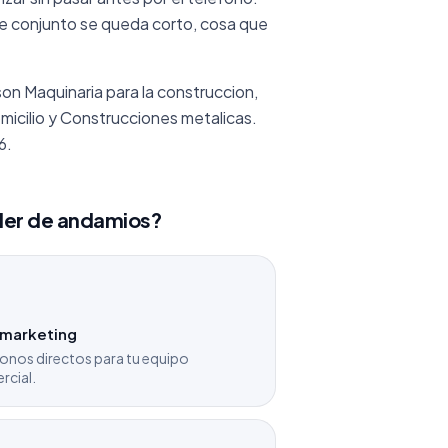
e conjunto se queda corto, cosa que
son Maquinaria para la construccion,
micilio y Construcciones metalicas.
6.
iler de andamios?
emarketing
onos directos para tu equipo
rcial.