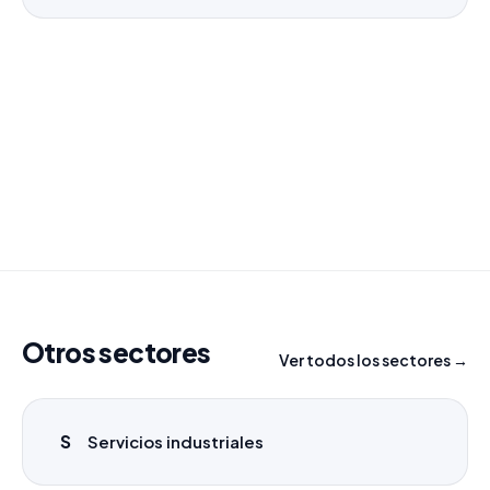
¿Necesitas un listado a medida?
Combinamos varios sectores o criterios específicos
para tu campaña.
info@labasededatos.com
Otros sectores
Ver todos los sectores →
S
Servicios industriales