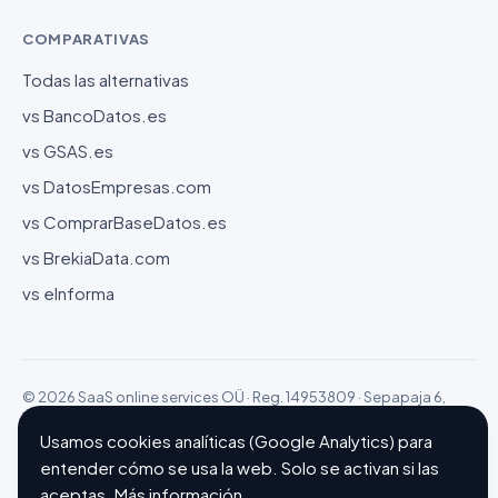
COMPARATIVAS
Todas las alternativas
vs BancoDatos.es
vs GSAS.es
vs DatosEmpresas.com
vs ComprarBaseDatos.es
vs BrekiaData.com
vs eInforma
© 2026 SaaS online services OÜ · Reg. 14953809 · Sepapaja 6,
15551 Tallinn (Estonia)
Configurar cookies
Hecho con ❤ en Barcelona
Usamos cookies analíticas (Google Analytics) para
entender cómo se usa la web. Solo se activan si las
aceptas.
Más información