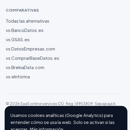
COMPARATIVAS
Todas las alternativas
vs BancoDatos.es
vs GSAS.es
vs DatosEmpresas.com
vs ComprarBaseDatos.es
vs BrekiaData.com
vs eInforma
© 2026 SaaS online services OÜ · Reg. 14953809 · Sepapaja 6,
15551 Tallinn (Estonia)
Configurar cookies
Hecho con ❤ en Barcelona
Usamos cookies analíticas (Google Analytics) para
entender cómo se usa la web. Solo se activan si las
aceptas.
Más información