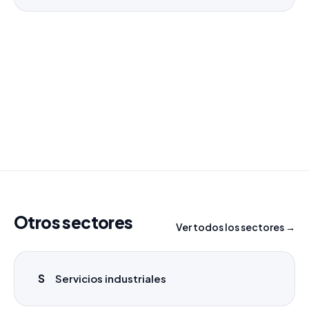
¿Necesitas un listado a medida?
Combinamos varios sectores o criterios específicos
para tu campaña.
info@labasededatos.com
Otros sectores
Ver todos los sectores →
S
Servicios industriales