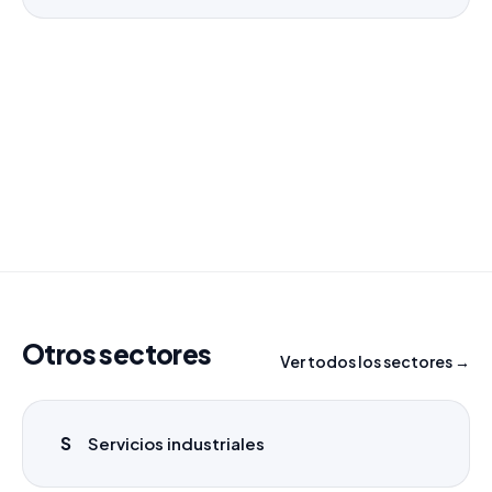
¿Necesitas un listado a medida?
Combinamos varios sectores o criterios específicos
para tu campaña.
info@labasededatos.com
Otros sectores
Ver todos los sectores →
S
Servicios industriales