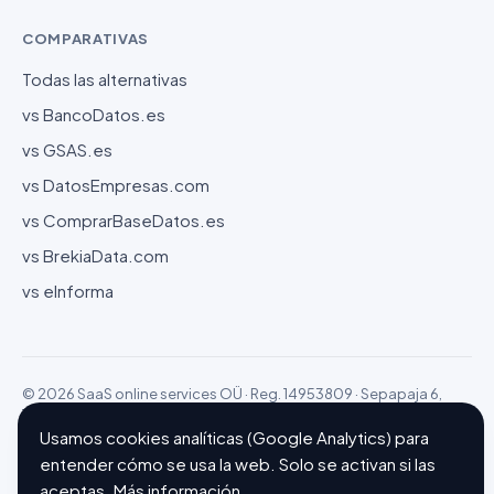
COMPARATIVAS
Todas las alternativas
vs BancoDatos.es
vs GSAS.es
vs DatosEmpresas.com
vs ComprarBaseDatos.es
vs BrekiaData.com
vs eInforma
© 2026 SaaS online services OÜ · Reg. 14953809 · Sepapaja 6,
15551 Tallinn (Estonia)
Configurar cookies
Hecho con ❤ en Barcelona
Usamos cookies analíticas (Google Analytics) para
entender cómo se usa la web. Solo se activan si las
aceptas.
Más información