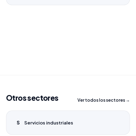
¿Necesitas un listado a medida?
Combinamos varios sectores o criterios específicos
para tu campaña.
info@labasededatos.com
Otros sectores
Ver todos los sectores →
S
Servicios industriales