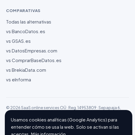
COMPARATIVAS
Todas las alternativas
vs BancoDatos.es
vs GSAS.es
vs DatosEmpresas.com
vs ComprarBaseDatos.es
vs BrekiaData.com
vs eInforma
© 2026 SaaS online services OÜ · Reg. 14953809 · Sepapaja 6,
15551 Tallinn (Estonia)
Configurar cookies
Hecho con ❤ en Barcelona
Usamos cookies analíticas (Google Analytics) para
entender cómo se usa la web. Solo se activan si las
aceptas.
Más información