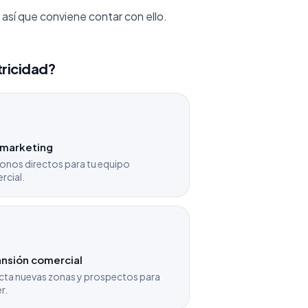
 así que conviene contar con ello.
tricidad?
emarketing
onos directos para tu equipo
rcial.
nsión comercial
cta nuevas zonas y prospectos para
r.