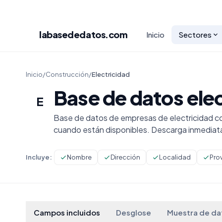
labasededatos
.com
Inicio
Sectores
Inicio
/
Construcción
/
Electricidad
Base de datos ele
E
Base de datos de empresas de electricidad co
cuando están disponibles. Descarga inmediat
Incluye:
Nombre
Dirección
Localidad
Pro
Campos incluidos
Desglose
Muestra de da