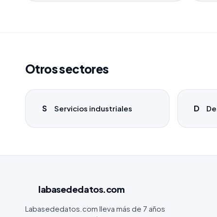
Otros sectores
S
D
Servicios industriales
De
labasededatos
.com
Labasededatos.com lleva más de 7 años