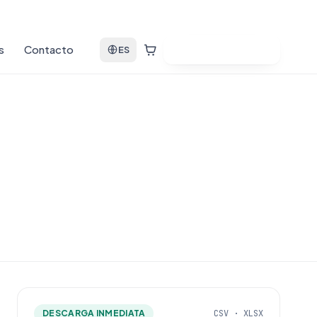
s
Contacto
Ver bases de datos
ES
DESCARGA INMEDIATA
CSV · XLSX