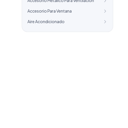
Accesorio Metalico Para Ventilacion
Accesorio Para Ventana
Aire Acondicionado
¿Necesitas un listado a medida?
Combinamos varios sectores o criterios
específicos para tu campaña.
info@labasededatos.com