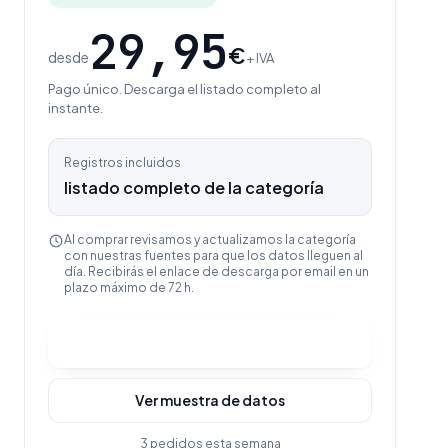
29,95
€
desde
+ IVA
Pago único. Descarga el listado completo al
instante.
Registros incluidos
listado completo de la categoría
Al comprar revisamos y actualizamos la categoría
con nuestras fuentes para que los datos lleguen al
día. Recibirás el enlace de descarga por email en un
plazo máximo de 72 h.
Comprar y descargar
Ver muestra de datos
3 pedidos esta semana