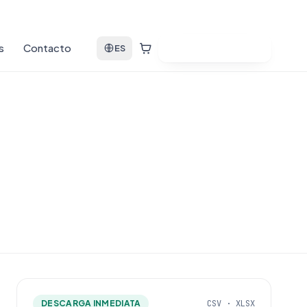
s
Contacto
Ver bases de datos
ES
DESCARGA INMEDIATA
CSV · XLSX