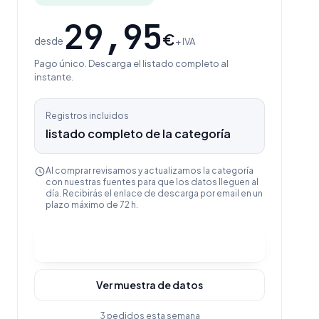
29,95
€
desde
+ IVA
Pago único. Descarga el listado completo al
instante.
Registros incluidos
listado completo de la categoría
Al comprar revisamos y actualizamos la categoría
con nuestras fuentes para que los datos lleguen al
día. Recibirás el enlace de descarga por email en un
plazo máximo de 72 h.
Comprar y descargar
Ver muestra de datos
3 pedidos esta semana