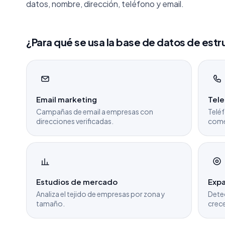
datos, nombre, dirección, teléfono y email.
¿Para qué se usa la base de datos de estr
Email marketing
Tel
Campañas de email a empresas con
Teléf
direcciones verificadas.
come
Estudios de mercado
Expa
Analiza el tejido de empresas por zona y
Dete
tamaño.
crece