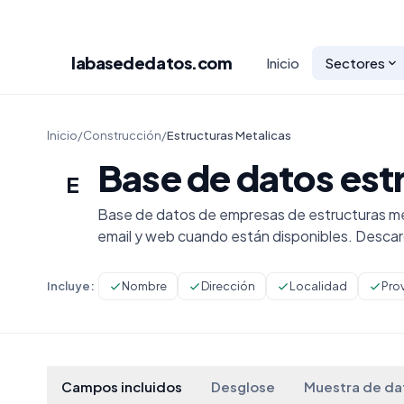
labasededatos
.com
Inicio
Sectores
Inicio
/
Construcción
/
Estructuras Metalicas
Base de datos est
E
Base de datos de empresas de estructuras met
email y web cuando están disponibles. Desca
Incluye:
Nombre
Dirección
Localidad
Pro
Campos incluidos
Desglose
Muestra de da