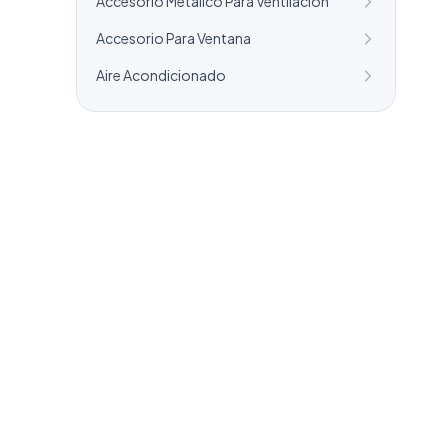
Accesorio Metalico Para Ventilacion
Accesorio Para Ventana
Aire Acondicionado
¿Necesitas un listado a medida?
Combinamos varios sectores o criterios
específicos para tu campaña.
info@labasededatos.com