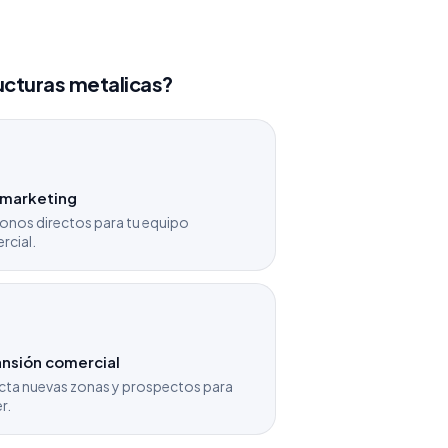
ucturas metalicas?
emarketing
onos directos para tu equipo
rcial.
nsión comercial
cta nuevas zonas y prospectos para
r.