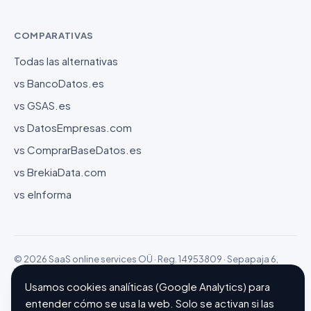
COMPARATIVAS
Todas las alternativas
vs BancoDatos.es
vs GSAS.es
vs DatosEmpresas.com
vs ComprarBaseDatos.es
vs BrekiaData.com
vs eInforma
© 2026 SaaS online services OÜ · Reg. 14953809 · Sepapaja 6,
15551 Tallinn (Estonia)
Configurar cookies
Hecho con ❤ en Barcelona
Usamos cookies analíticas (Google Analytics) para
entender cómo se usa la web. Solo se activan si las