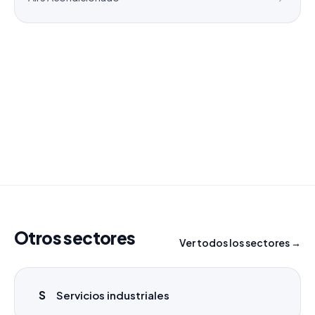
¿Necesitas un listado a medida?
Combinamos varios sectores o criterios específicos
para tu campaña.
info@labasededatos.com
Otros sectores
Ver todos los sectores →
S
Servicios industriales