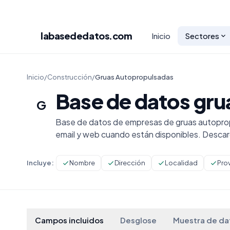
labasededatos
.com
Inicio
Sectores
Inicio
/
Construcción
/
Gruas Autopropulsadas
Base de datos gr
G
Base de datos de empresas de gruas autoprop
email y web cuando están disponibles. Desca
Incluye:
Nombre
Dirección
Localidad
Pro
Campos incluidos
Desglose
Muestra de da