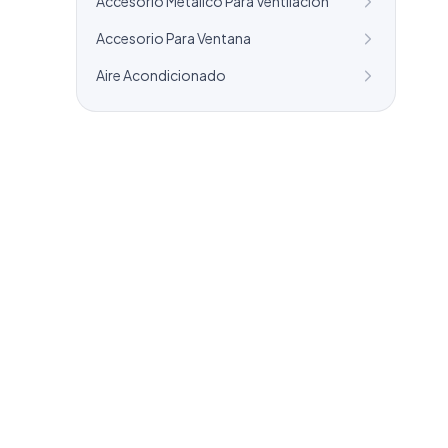
Accesorio Metalico Para Ventilacion
Accesorio Para Ventana
Aire Acondicionado
¿Necesitas un listado a medida?
Combinamos varios sectores o criterios
específicos para tu campaña.
info@labasededatos.com