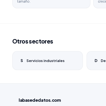
tamaño.
crece
Otros sectores
S
D
Servicios industriales
De
labasededatos
.com