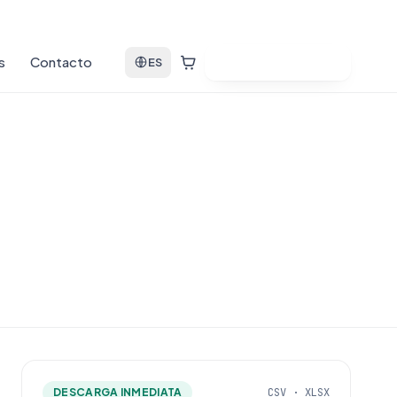
s
Contacto
Ver bases de datos
ES
DESCARGA INMEDIATA
CSV · XLSX