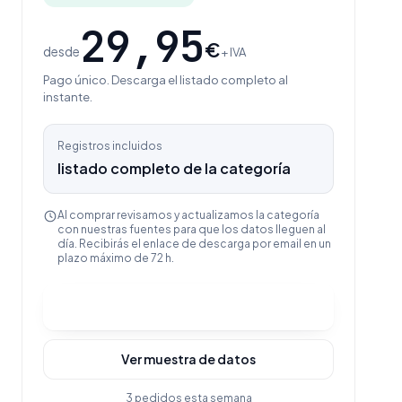
29,95
€
desde
+ IVA
Pago único. Descarga el listado completo al
instante.
Registros incluidos
listado completo de la categoría
Al comprar revisamos y actualizamos la categoría
con nuestras fuentes para que los datos lleguen al
día. Recibirás el enlace de descarga por email en un
plazo máximo de 72 h.
Comprar y descargar
Ver muestra de datos
3 pedidos esta semana