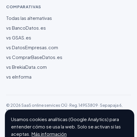
COMPARATIVAS
Todas las alternativas
vs BancoDatos.es
vs GSAS.es
vs DatosEmpresas.com
vs ComprarBaseDatos.es
vs BrekiaData.com
vs eInforma
© 2026 SaaS online services OÜ · Reg. 14953809 · Sepapaja 6,
15551 Tallinn (Estonia)
Configurar cookies
Hecho con ❤ en Barcelona
Usamos cookies analíticas (Google Analytics) para
entender cómo se usa la web. Solo se activan si las
aceptas.
Más información