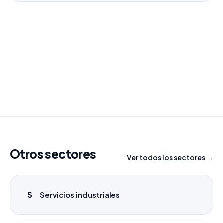
¿Necesitas un listado a medida?
Combinamos varios sectores o criterios específicos
para tu campaña.
info@labasededatos.com
Otros sectores
Ver todos los sectores →
S
Servicios industriales