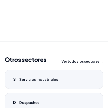
Combinamos varios sectores o criterios específicos
para tu campaña.
info@labasededatos.com
Otros sectores
Ver todos los sectores →
S
Servicios industriales
D
Despachos