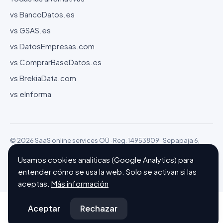
vs BancoDatos.es
vs GSAS.es
vs DatosEmpresas.com
vs ComprarBaseDatos.es
vs BrekiaData.com
vs eInforma
© 2026 SaaS online services OÜ · Reg. 14953809 · Sepapaja 6,
15551 Tallinn (Estonia)
Usamos cookies analíticas (Google Analytics) para
Configurar cookies
Hecho con ❤ en Barcelona
entender cómo se usa la web. Solo se activan si las
aceptas.
Más información
Aceptar
Rechazar