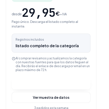
29,95
€
desde
+ IVA
Pago único. Descarga el listado completo al
instante.
Registros incluidos
listado completo de la categoría
Al comprar revisamos y actualizamos la categoría
con nuestras fuentes para que los datos lleguen al
día. Recibirás el enlace de descarga por email en un
plazo máximo de 72 h.
Comprar y descargar
Ver muestra de datos
3 pedidos esta semana