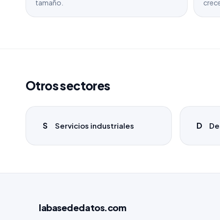
tamaño.
crece
Otros sectores
S
D
Servicios industriales
De
labasededatos
.com