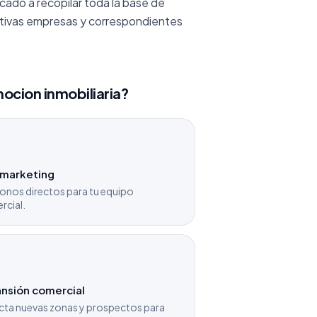
do a recopilar toda la base de
ctivas empresas y correspondientes
ocion inmobiliaria?
emarketing
onos directos para tu equipo
rcial.
nsión comercial
cta nuevas zonas y prospectos para