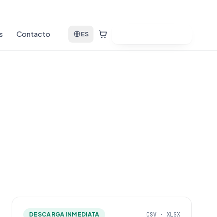
s
Contacto
Ver bases de datos
ES
DESCARGA INMEDIATA
CSV · XLSX