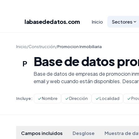
labasededatos
.com
Inicio
Sectores
Inicio
/
Construcción
/
Promocion Inmobiliaria
Base de datos pro
P
Base de datos de empresas de promocion inmob
email y web cuando están disponibles. Desca
Incluye:
Nombre
Dirección
Localidad
Pro
Campos incluidos
Desglose
Muestra de da