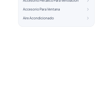
Accesorio Metalico Para Ventilacion
Accesorio Para Ventana
Aire Acondicionado
¿Necesitas un listado a medida?
Combinamos varios sectores o criterios
específicos para tu campaña.
info@labasededatos.com