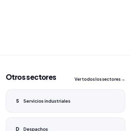
¿Necesitas un listado a medida?
Combinamos varios sectores o criterios específicos
para tu campaña.
info@labasededatos.com
Otros sectores
Ver todos los sectores →
S
Servicios industriales
D
Despachos