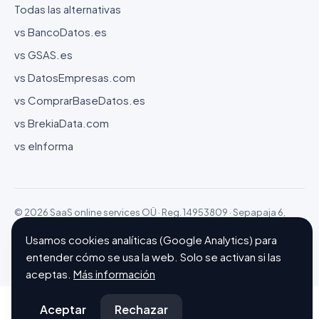
Todas las alternativas
vs BancoDatos.es
vs GSAS.es
vs DatosEmpresas.com
vs ComprarBaseDatos.es
vs BrekiaData.com
vs eInforma
© 2026 SaaS online services OÜ · Reg. 14953809 · Sepapaja 6,
15551 Tallinn (Estonia)
Usamos cookies analíticas (Google Analytics) para
Configurar cookies
Hecho con ❤ en Barcelona
entender cómo se usa la web. Solo se activan si las
aceptas.
Más información
Aceptar
Rechazar